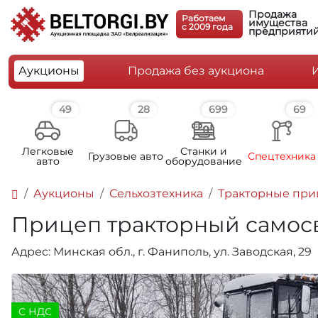
Продажа
Работаем
имущества
c 2009 года
предприяти
Аукционы
Продажа без аукциона
49
28
699
69
Легковые
Станки и
Грузовые авто
Спецтехника
авто
оборудование
Аукционы
Сельхозтехника
Тракторные пр
Прицеп тракторный самосва
Адрес: Минская обл., г. Фаниполь, ул. Заводская, 29
C НДС