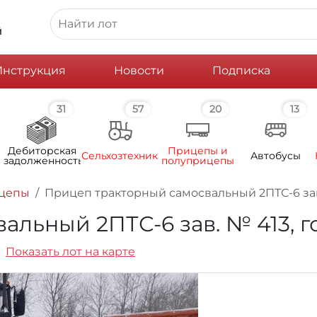
й
Инструкция
Новости
Подписка
31
57
20
13
Дебиторская
Прицепы и
Сельхозтехника
Автобусы
задолженность
полуприцепы
ицепы
Прицеп тракторный самосвальный 2ПТС-6 зав.
льный 2ПТС-6 зав. № 413, г
Показать лот на карте