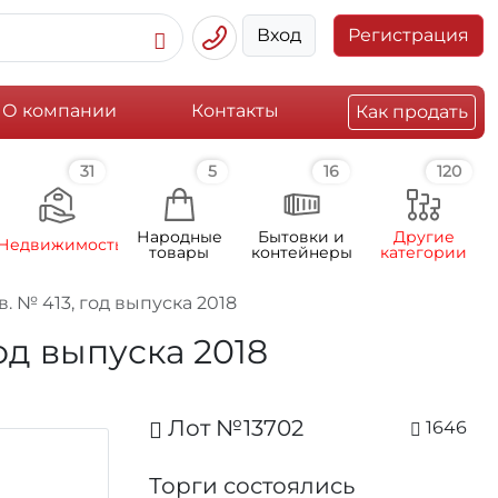
Вход
Регистрация
О компании
Контакты
Как продать
31
5
16
120
Народные
Бытовки и
Другие
Недвижимость
товары
контейнеры
категории
 № 413, год выпуска 2018
од выпуска 2018
Лот №13702
1646
Торги состоялись