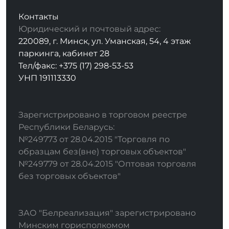
Контакты
Юридический и почтовый адрес:
220089, г. Минск, ул. Уманская, 54, 4 этаж
паркинга, кабинет 28
Тел/факс: +375 (17) 298-53-53
УНП 191113330
Зарегистрировано в торговом реестре
Республики Беларусь:
№249773 от 28.04.2015 "Торговля по
образцам без(вне) торговых объектов"
№249779 от 28.04.2015 "Оптовая торговля
без торговых объектов"
ЗАО "Белреализация" зарегистрировано
Минским горисполкомом