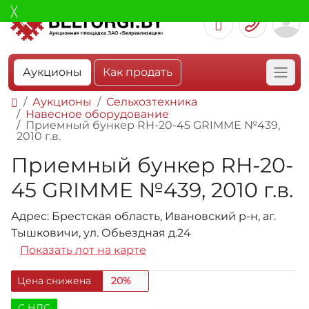
Аукционы
Как продать
Аукционы
Сельхозтехника
Навесное оборудование
Приемный бункер RH-20-45 GRIMME №439,
2010 г.в.
Приемный бункер RH-20-
45 GRIMME №439, 2010 г.в.
Адрес: Брестская область, Ивановский р-н, аг.
Тышковичи, ул. Обьездная д.24
Показать лот на карте
Цена снижена
20%
C НДС