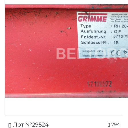
Лот №29524
794