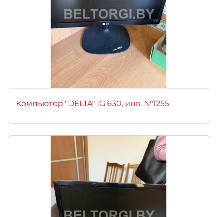
Компьютор "DELTA" IG 630, инв. №1255