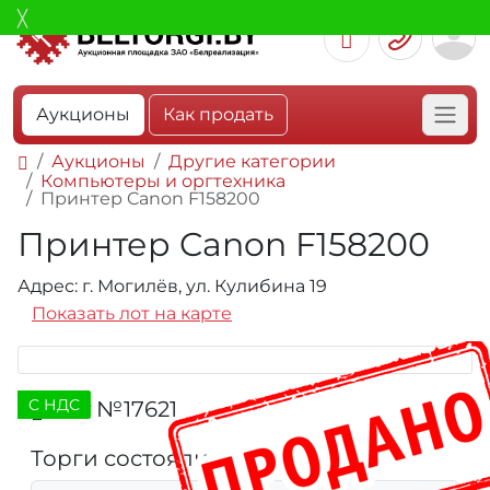
Аукционы
Как продать
Аукционы
Другие категории
Компьютеры и оргтехника
Принтер Canon F158200
Принтер Canon F158200
Адрес: г. Могилёв, ул. Кулибина 19
Показать лот на карте
C НДС
Лот №17621
1056
Торги состоялись