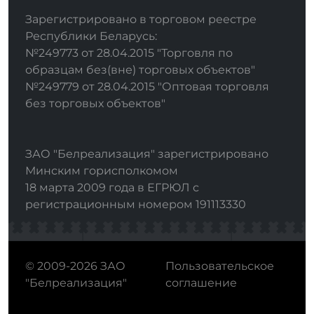
Зарегистрировано в торговом реестре
Республики Беларусь:
№249773 от 28.04.2015 "Торговля по
образцам без(вне) торговых объектов"
№249779 от 28.04.2015 "Оптовая торговля
без торговых объектов"
ЗАО "Белреализация" зарегистрировано
Минским горисполкомом
18 марта 2009 года в ЕГРЮЛ с
регистрационным номером 191113330
© 2009-2026 ЗАО
Пользовательское
"Белреализация"
соглашение