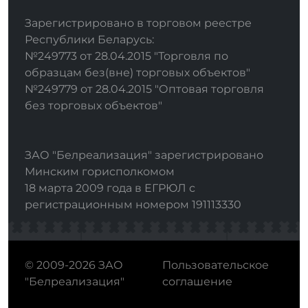
Зарегистрировано в торговом реестре
Республики Беларусь:
№249773 от 28.04.2015 "Торговля по
образцам без(вне) торговых объектов"
№249779 от 28.04.2015 "Оптовая торговля
без торговых объектов"
ЗАО "Белреализация" зарегистрировано
Минским горисполкомом
18 марта 2009 года в ЕГРЮЛ с
регистрационным номером 191113330
© 2009-2026 ЗАО
Пользовательское
"Белреализация"
соглашение