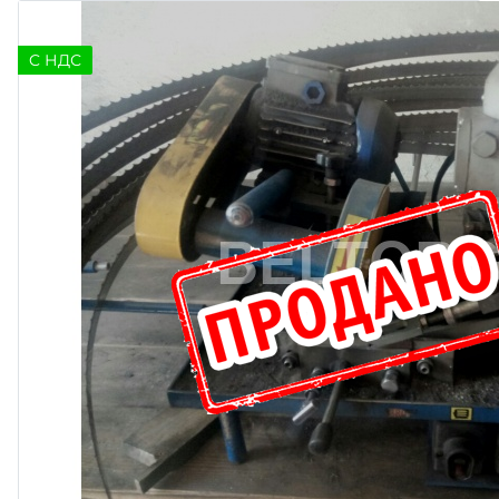
C НДС