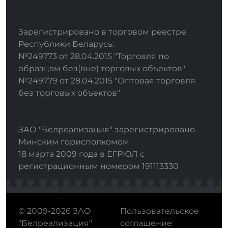
Зарегистрировано в торговом реестре
Республики Беларусь:
№249773 от 28.04.2015 "Торговля по
образцам без(вне) торговых объектов"
№249779 от 28.04.2015 "Оптовая торговля
без торговых объектов"
ЗАО "Белреализация" зарегистрировано
Минским горисполкомом
18 марта 2009 года в ЕГРЮЛ с
регистрационным номером 191113330
© 2009-2026 ЗАО
Пользовательское
"Белреализация"
соглашение