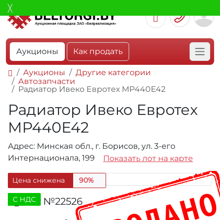
Аукционы
Как продать
Аукционы
Другие категории
Автозапчасти
Радиатор Ивеко Евротех МР440Е42
Радиатор Ивеко Евротех
МР440Е42
Адрес: Минская обл., г. Борисов, ул. 3-его
Интернационала, 199
Показать лот на карте
Цена снижена
90%
C НДС
Лот №22526
401