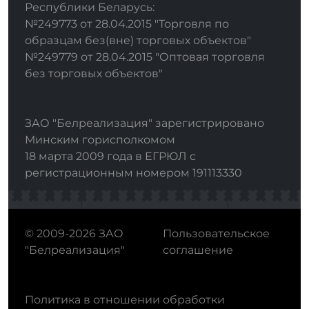
Республики Беларусь:
№249773 от 28.04.2015 "Торговля по
образцам без(вне) торговых объектов"
№249779 от 28.04.2015 "Оптовая торговля
без торговых объектов"
ЗАО "Белреализация" зарегистрировано
Минским горисполкомом
18 марта 2009 года в ЕГРЮЛ с
регистрационным номером 191113330
© 2009-2026 ЗАО
Пользовательское
"Белреализация"
соглашение
Политика в отношении обработки