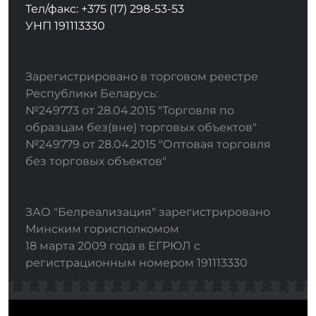
Тел/факс: +375 (17) 298-53-53
УНП 191113330
Зарегистрировано в торговом реестре
Республики Беларусь:
№249773 от 28.04.2015 "Торговля по
образцам без(вне) торговых объектов"
№249779 от 28.04.2015 "Оптовая торговля
без торговых объектов"
ЗАО "Белреализация" зарегистрировано
Минским горисполкомом
18 марта 2009 года в ЕГРЮЛ с
регистрационным номером 191113330