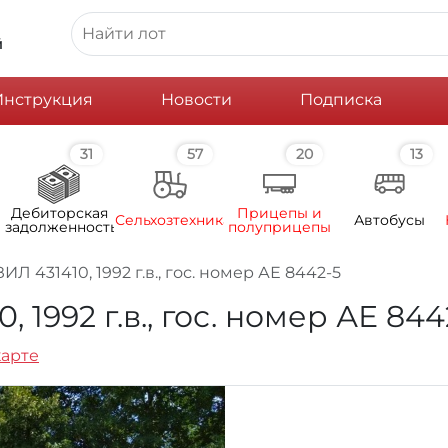
й
Инструкция
Новости
Подписка
31
57
20
13
Дебиторская
Прицепы и
Сельхозтехника
Автобусы
задолженность
полуприцепы
Л 431410, 1992 г.в., гос. номер АЕ 8442-5
 1992 г.в., гос. номер АЕ 844
карте