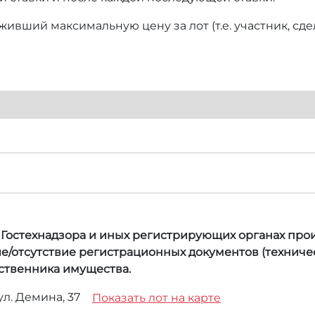
ивший максимальную цену за лот (т.е. участник, сд
, Гостехнадзора и иных регистрирующих органах прои
е/отсутствие регистрационных документов (техничес
бственника имущества.
 ул. Демина, 37
Показать лот на карте