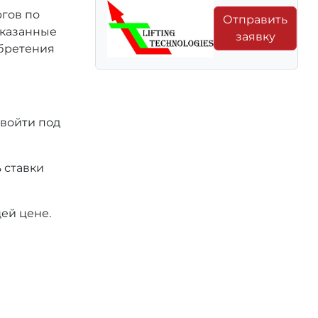
ргов по
Отправить
 указанные
заявку
обретения
 войти под
 ставки
ей цене.