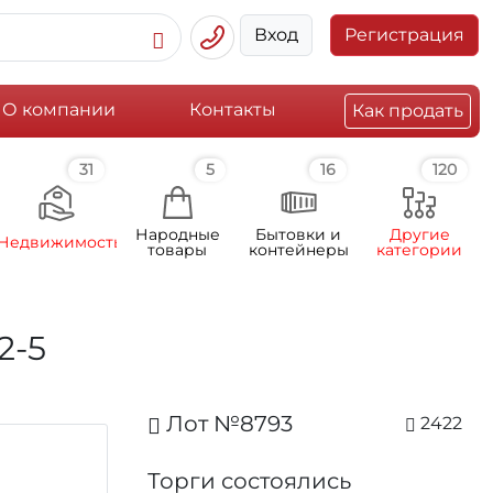
Вход
Регистрация
О компании
Контакты
Как продать
31
5
16
120
Народные
Бытовки и
Другие
Недвижимость
товары
контейнеры
категории
2-5
Лот №8793
2422
Торги состоялись