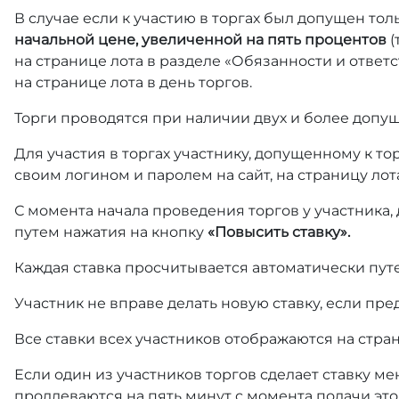
В случае если к участию в торгах был допущен тол
начальной цене, увеличенной на пять процентов
(
на странице лота в разделе «Обязанности и отве
на странице лота в день торгов.
Торги проводятся при наличии двух и более допущ
Для участия в торгах участнику, допущенному к т
своим логином и паролем на сайт, на страницу лот
С момента начала проведения торгов у участника,
путем нажатия на кнопку
«Повысить ставку».
Каждая ставка просчитывается автоматически пут
Участник не вправе делать новую ставку, если пре
Все ставки всех участников отображаются на стра
Если один из участников торгов сделает ставку ме
продлеваются на пять минут с момента подачи это