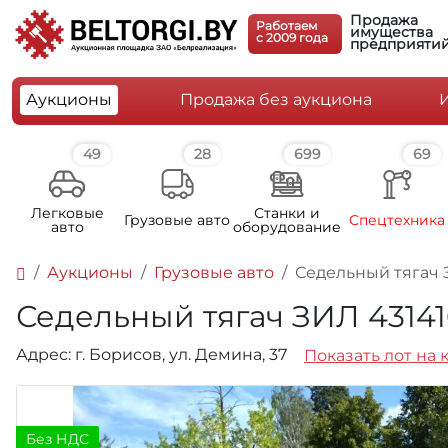
Продажа
Работаем
имущества
c 2009 года
предприяти
Аукционы
Продажа без аукциона
49
28
699
69
Легковые
Станки и
Грузовые авто
Спецтехника
авто
оборудование
Аукционы
Грузовые авто
Седельный тягач ЗИ
Седельный тягач ЗИЛ 431410,
Адрес: г. Борисов, ул. Демина, 37
Показать лот на 
Без НДС