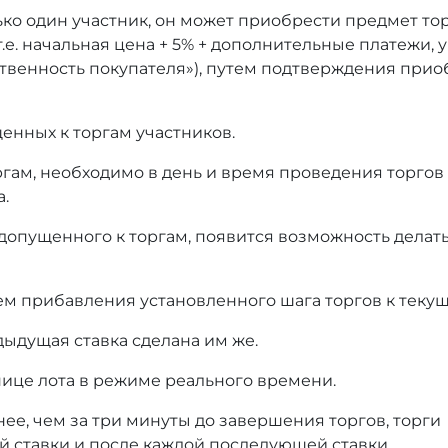
ько один участник, он может приобрести предмет то
т.е. начальная цена + 5% + дополнительные платежи,
тственность покупателя»), путем подтверждения при
енных к торгам участников.
оргам, необходимо в день и время проведения торгов
а.
 допущенного к торгам, появится возможность делать
ем прибавления установленного шага торгов к текущ
дыдущая ставка сделана им же.
нице лота в режиме реального времени.
нее, чем за три минуты до завершения торгов, торги
й ставки и после каждой последующей ставки.