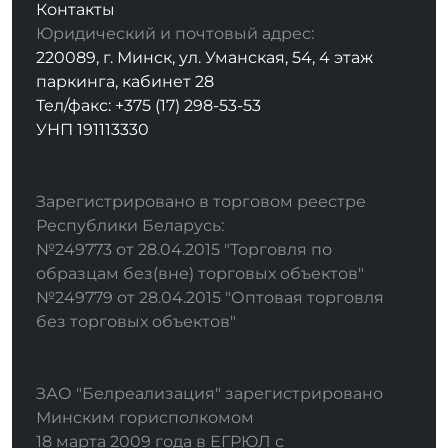
Контакты
Юридический и почтовый адрес:
220089, г. Минск, ул. Уманская, 54, 4 этаж
паркинга, кабинет 28
Тел/факс: +375 (17) 298-53-53
УНП 191113330
Зарегистрировано в торговом реестре
Республики Беларусь:
№249773 от 28.04.2015 "Торговля по
образцам без(вне) торговых объектов"
№249779 от 28.04.2015 "Оптовая торговля
без торговых объектов"
ЗАО "Белреализация" зарегистрировано
Минским горисполкомом
18 марта 2009 года в ЕГРЮЛ с