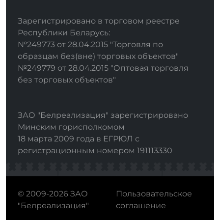
Зарегистрировано в торговом реестре
Республики Беларусь:
№249773 от 28.04.2015 "Торговля по
образцам без(вне) торговых объектов"
№249779 от 28.04.2015 "Оптовая торговля
без торговых объектов"
ЗАО "Белреализация" зарегистрировано
Минским горисполкомом
18 марта 2009 года в ЕГРЮЛ с
регистрационным номером 191113330
© 2009-2026 ЗАО
Пользовательское
"Белреализация"
соглашение