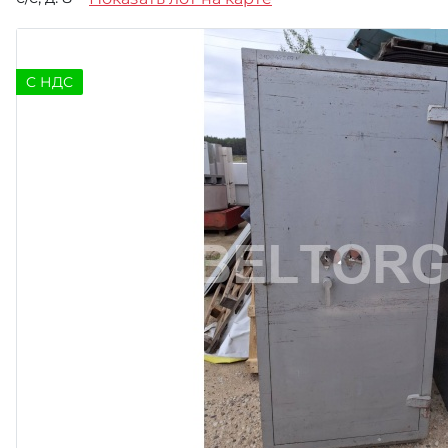
C НДС