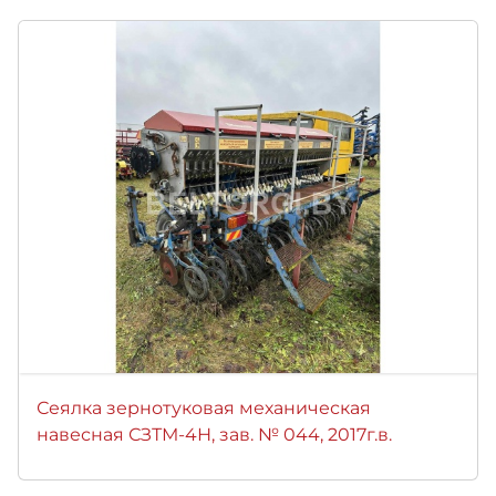
Сеялка зернотуковая механическая
навесная СЗТМ-4Н, зав. № 044, 2017г.в.