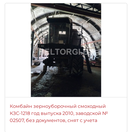
Комбайн зерноуборочный смоходный
КЗС-1218 год выпуска 2010, заводской №
02507, без документов, снят с учета