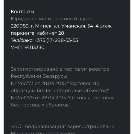
Контакты
Юридический и почтовый адрес:
220089, г. Минск, ул. Уманская, 54, 4 этаж
паркинга, кабинет 28
Тел/факс: +375 (17) 298-53-53
УНП 191113330
Зарегистрировано в торговом реестре
Республики Беларусь:
№249773 от 28.04.2015 "Торговля по
образцам без(вне) торговых объектов"
№249779 от 28.04.2015 "Оптовая торговля
без торговых объектов"
ЗАО "Белреализация" зарегистрировано
Минским горисполкомом