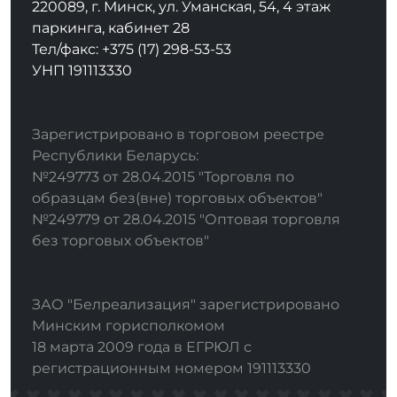
220089, г. Минск, ул. Уманская, 54, 4 этаж
паркинга, кабинет 28
Тел/факс: +375 (17) 298-53-53
УНП 191113330
Зарегистрировано в торговом реестре
Республики Беларусь:
№249773 от 28.04.2015 "Торговля по
образцам без(вне) торговых объектов"
№249779 от 28.04.2015 "Оптовая торговля
без торговых объектов"
ЗАО "Белреализация" зарегистрировано
Минским горисполкомом
18 марта 2009 года в ЕГРЮЛ с
регистрационным номером 191113330