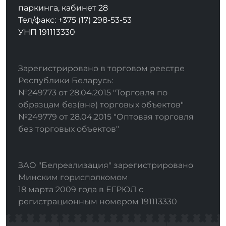
паркинга, кабинет 28
Тел/факс: +375 (17) 298-53-53
УНП 191113330
Зарегистрировано в торговом реестре
Республики Беларусь:
№249773 от 28.04.2015 "Торговля по
образцам без(вне) торговых объектов"
№249779 от 28.04.2015 "Оптовая торговля
без торговых объектов"
ЗАО "Белреализация" зарегистрировано
Минским горисполкомом
18 марта 2009 года в ЕГРЮЛ с
регистрационным номером 191113330