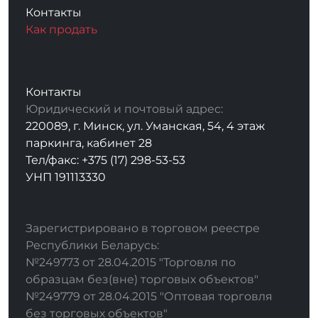
Контакты
Как продать
Контакты
Юридический и почтовый адрес:
220089, г. Минск, ул. Уманская, 54, 4 этаж
паркинга, кабинет 28
Тел/факс: +375 (17) 298-53-53
УНП 191113330
Зарегистрировано в торговом реестре
Республики Беларусь:
№249773 от 28.04.2015 "Торговля по
образцам без(вне) торговых объектов"
№249779 от 28.04.2015 "Оптовая торговля
без торговых объектов"