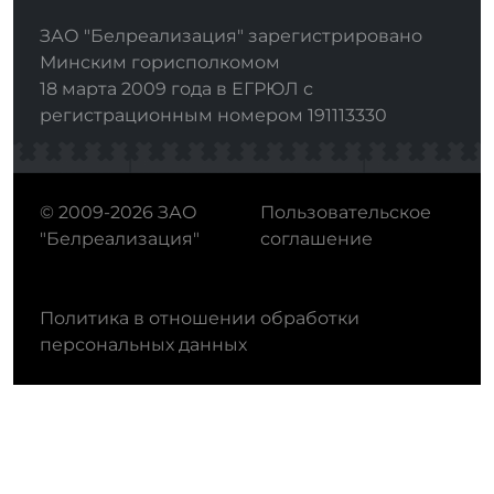
ЗАО "Белреализация" зарегистрировано
Минским горисполкомом
18 марта 2009 года в ЕГРЮЛ с
регистрационным номером 191113330
© 2009-2026 ЗАО
Пользовательское
"Белреализация"
соглашение
Политика в отношении обработки
персональных данных