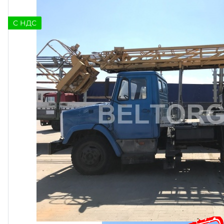
C НДС