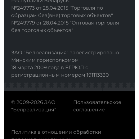
Республики Беларусь:
№249773 от 28.04.2015 "Торговля по
образцам без(вне) торговых объектов"
№249779 от 28.04.2015 "Оптовая торговля
без торговых объектов"
ЗАО "Белреализация" зарегистрировано
Минским горисполкомом
18 марта 2009 года в ЕГРЮЛ с
регистрационным номером 191113330
© 2009-2026 ЗАО
Пользовательское
"Белреализация"
соглашение
Политика в отношении обработки