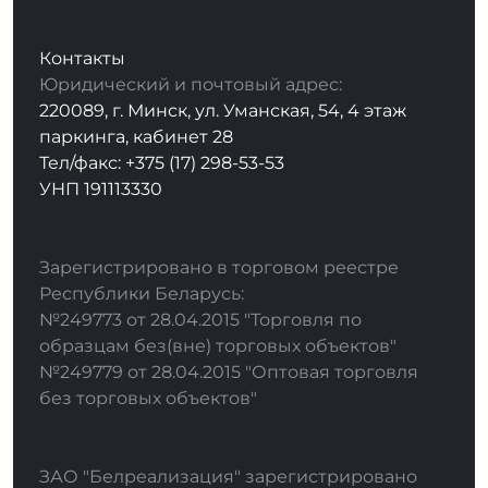
Контакты
Юридический и почтовый адрес:
220089, г. Минск, ул. Уманская, 54, 4 этаж
паркинга, кабинет 28
Тел/факс: +375 (17) 298-53-53
УНП 191113330
Зарегистрировано в торговом реестре
Республики Беларусь:
№249773 от 28.04.2015 "Торговля по
образцам без(вне) торговых объектов"
№249779 от 28.04.2015 "Оптовая торговля
без торговых объектов"
ЗАО "Белреализация" зарегистрировано