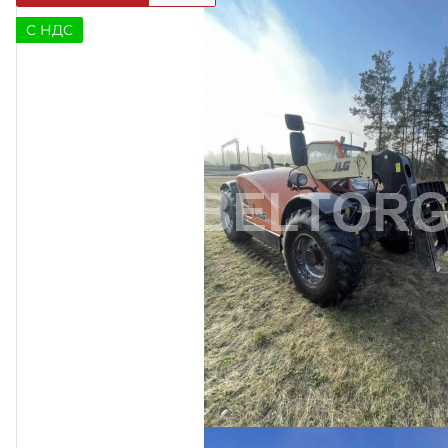
C НДС