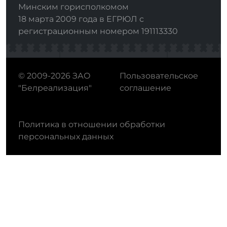
Минским горисполкомом
18 марта 2009 года в ЕГРЮЛ с
регистрационным номером 191113330
© 2009-2026 ЗАО
Пользовательское
"Белреализация"
соглашение
Политика в отношении обработки
персональных данных