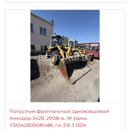
Погрузчик фронтальный одноковшовый
Амкодор 342В, 2008г.в., № рамы
Y3A342B09081486, г.н. ЕВ-3 1304