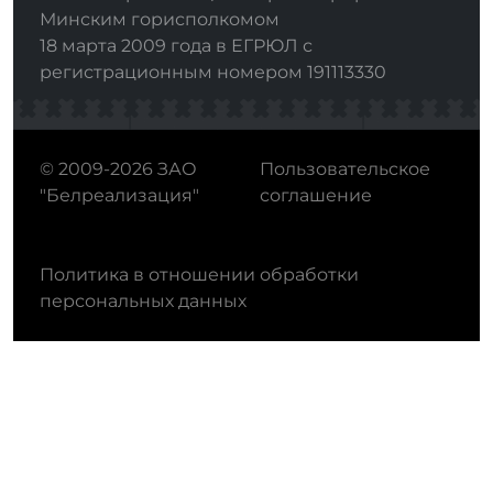
Минским горисполкомом
18 марта 2009 года в ЕГРЮЛ с
регистрационным номером 191113330
© 2009-2026 ЗАО
Пользовательское
"Белреализация"
соглашение
Политика в отношении обработки
персональных данных