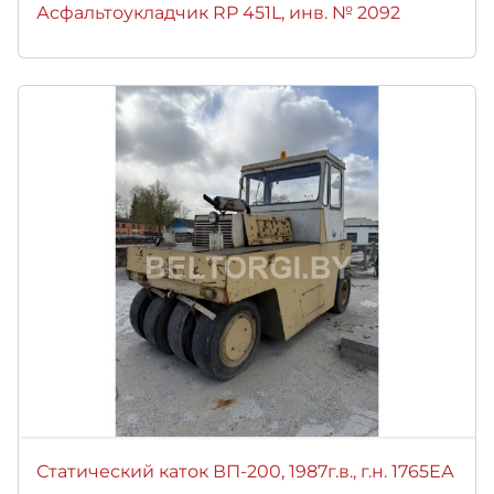
Асфальтоукладчик RP 451L, инв. № 2092
Статический каток ВП-200, 1987г.в., г.н. 1765ЕА