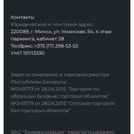
Контакты
Юридический и почтовый адрес:
220089, г. Минск, ул. Уманская, 54, 4 этаж
паркинга, кабинет 28
Тел/факс: +375 (17) 298-53-53
УНП 191113330
Зарегистрировано в торговом реестре
Республики Беларусь:
№249773 от 28.04.2015 "Торговля по
образцам без(вне) торговых объектов"
№249779 от 28.04.2015 "Оптовая торговля
без торговых объектов"
ЗАО "Белреализация" зарегистрировано