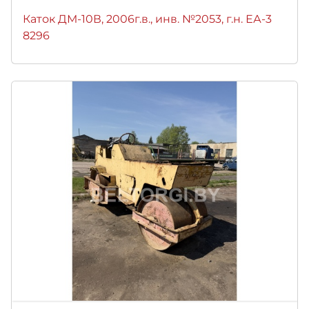
Каток ДМ-10В, 2006г.в., инв. №2053, г.н. ЕА-3
8296