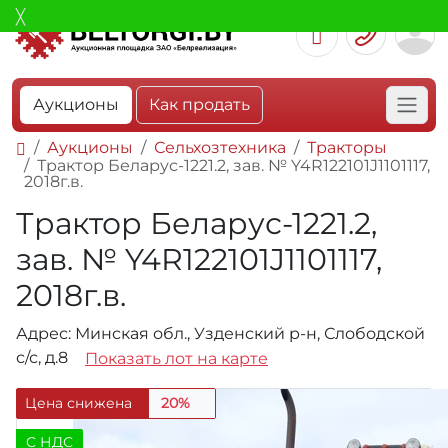
Аукционы
Как продать
Аукционы
Сельхозтехника
Тракторы
Трактор Беларус-1221.2, зав. № Y4R122101J1101117,
2018г.в.
Трактор Беларус-1221.2,
зав. № Y4R122101J1101117,
2018г.в.
Адрес: Минская обл., Узденский р-н, Слободской
с/с, д.8
Показать лот на карте
Цена снижена
20%
C НДС