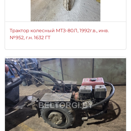
Трактор колесный МТЗ-80Л, 1992г.в., инв.
№952, г.н. 1632 ГТ