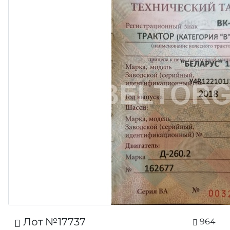
Лот №17737
964