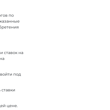
ргов по
 указанные
обретения
и ставок на
на
 войти под
 ставки
ей цене.