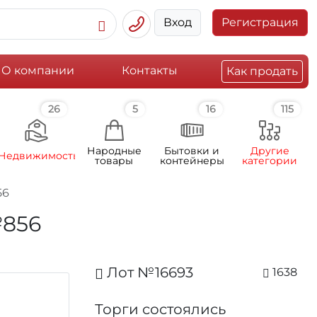
Вход
Регистрация
О компании
Контакты
Как продать
26
5
16
115
Народные
Бытовки и
Другие
Недвижимость
товары
контейнеры
категории
56
№856
Лот №16693
1638
Торги состоялись