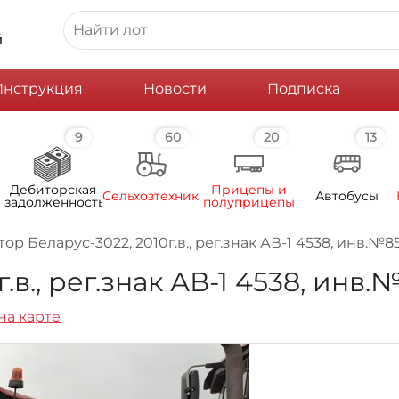
й
Инструкция
Новости
Подписка
9
60
20
13
Дебиторская
Прицепы и
Сельхозтехника
Автобусы
задолженность
полуприцепы
тор Беларус-3022, 2010г.в., рег.знак АВ-1 4538, инв.№8
.в., рег.знак АВ-1 4538, инв.
на карте