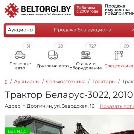
Продажа
Работаем
имущества
c 2009 года
предприяти
Аукционы
Продажа без аукциона
51
28
727
69
Легковые
Станки и
Грузовые авто
Спецтехника
авто
оборудование
Аукционы
Сельхозтехника
Тракторы
Трак
Трактор Беларус-3022, 2010г
Адрес: г. Дрогичин, ул. Заводская, 16
Показать лот 
Без НДС