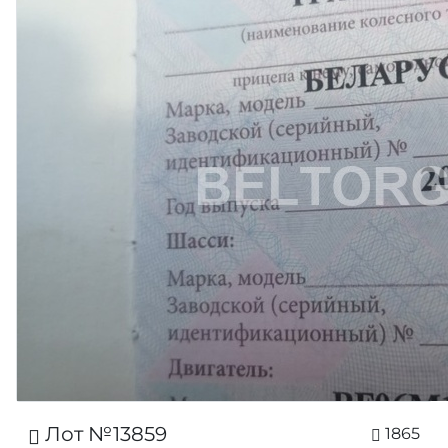
Лот №13859
1865