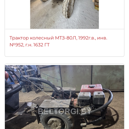
Трактор колесный МТЗ-80Л, 1992г.в., инв.
№952, г.н. 1632 ГТ