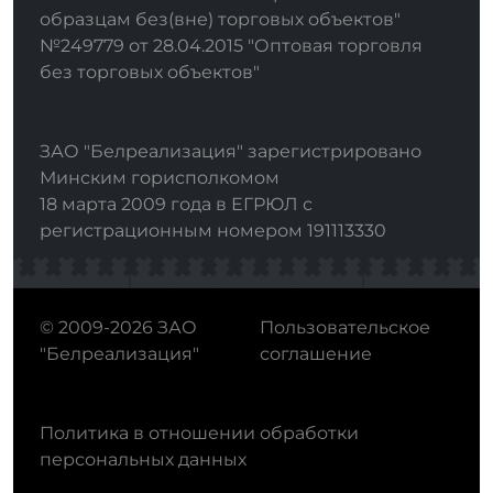
образцам без(вне) торговых объектов"
№249779 от 28.04.2015 "Оптовая торговля
без торговых объектов"
ЗАО "Белреализация" зарегистрировано
Минским горисполкомом
18 марта 2009 года в ЕГРЮЛ с
регистрационным номером 191113330
© 2009-2026 ЗАО
Пользовательское
"Белреализация"
соглашение
Политика в отношении обработки
персональных данных