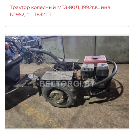
Трактор колесный МТЗ-80Л, 1992г.в., инв.
№952, г.н. 1632 ГТ