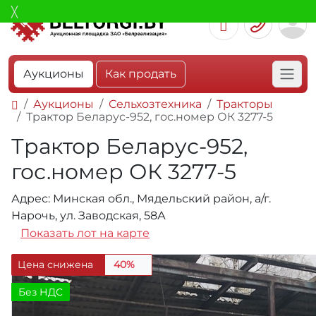
Аукционы
Как продать
Аукционы
Сельхозтехника
Тракторы
Трактор Беларус-952, гос.номер ОК 3277-5
Трактор Беларус-952,
гос.номер ОК 3277-5
Адрес: Минская обл., Мядельский район, а/г.
Нарочь, ул. Заводская, 58А
Показать лот на карте
Цена снижена
40%
Без НДС