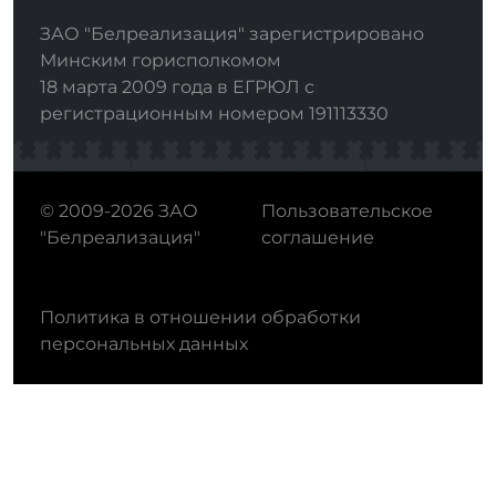
ЗАО "Белреализация" зарегистрировано
Минским горисполкомом
18 марта 2009 года в ЕГРЮЛ с
регистрационным номером 191113330
© 2009-2026 ЗАО
Пользовательское
"Белреализация"
соглашение
Политика в отношении обработки
персональных данных