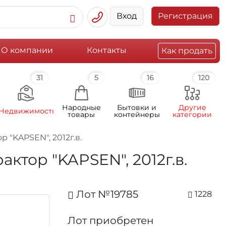
Вход
Регистрация
О компании
Контакты
Как продать
31
5
16
120
Народные
Бытовки и
Другие
Недвижимость
товары
контейнеры
категории
"KAPSEN", 2012г.в.
тор "KAPSEN", 2012г.в.
Лот №19785
1228
Лот приобретен