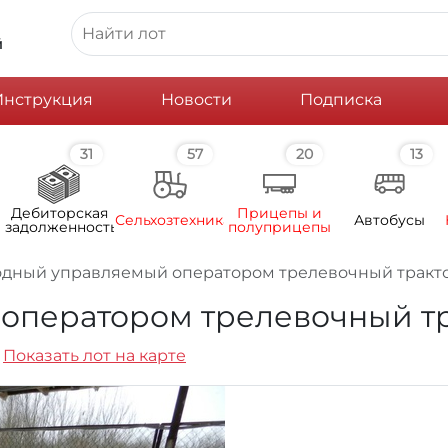
й
Инструкция
Новости
Подписка
31
57
20
13
Дебиторская
Прицепы и
Сельхозтехника
Автобусы
задолженность
полуприцепы
дный управляемый оператором трелевочный трактор 
ператором трелевочный трак
Показать лот на карте