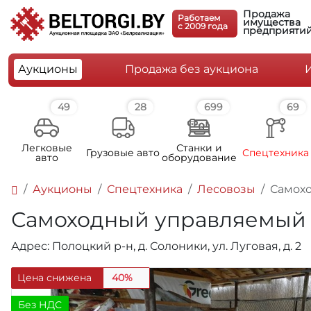
Продажа
Работаем
имущества
c 2009 года
предприяти
Аукционы
Продажа без аукциона
49
28
699
69
Легковые
Станки и
Грузовые авто
Спецтехника
авто
оборудование
Аукционы
Спецтехника
Лесовозы
Самохо
Самоходный управляемый о
Адрес: Полоцкий р-н, д. Солоники, ул. Луговая, д. 2
Цена снижена
40%
Без НДС