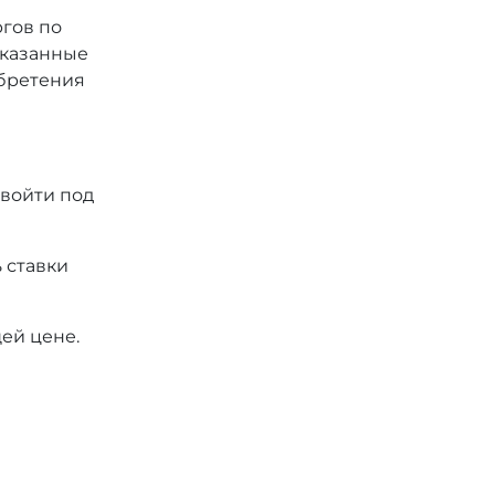
ргов по
 указанные
обретения
 войти под
 ставки
ей цене.