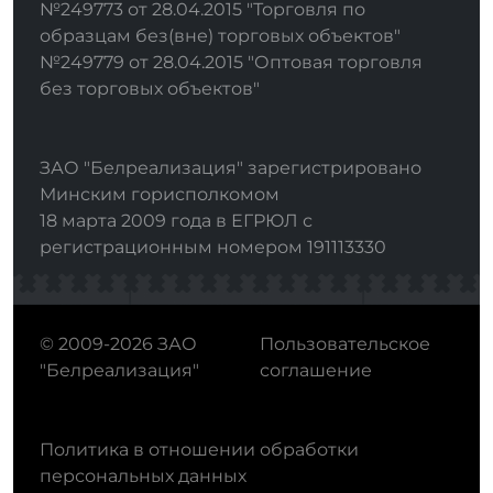
№249773 от 28.04.2015 "Торговля по
образцам без(вне) торговых объектов"
№249779 от 28.04.2015 "Оптовая торговля
без торговых объектов"
ЗАО "Белреализация" зарегистрировано
Минским горисполкомом
18 марта 2009 года в ЕГРЮЛ с
регистрационным номером 191113330
© 2009-2026 ЗАО
Пользовательское
"Белреализация"
соглашение
Политика в отношении обработки
персональных данных