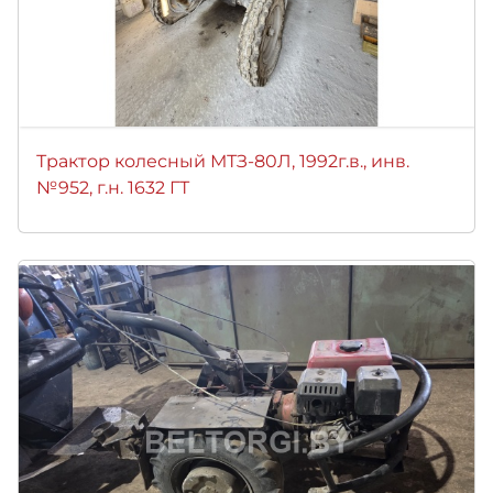
Трактор колесный МТЗ-80Л, 1992г.в., инв.
№952, г.н. 1632 ГТ