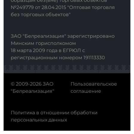
образцам без(вне) торговых объектов"
№249779 от 28.04.2015 "Оптовая торговля
без торговых объектов"
ЗАО "Белреализация" зарегистрировано
Минским горисполкомом
18 марта 2009 года в ЕГРЮЛ с
регистрационным номером 191113330
© 2009-2026 ЗАО
Пользовательское
"Белреализация"
соглашение
Политика в отношении обработки
персональных данных