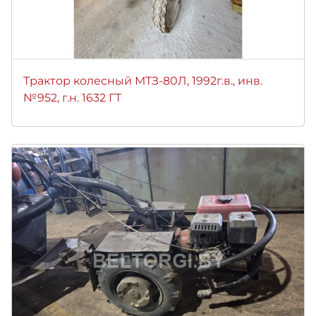
Трактор колесный МТЗ-80Л, 1992г.в., инв.
№952, г.н. 1632 ГТ