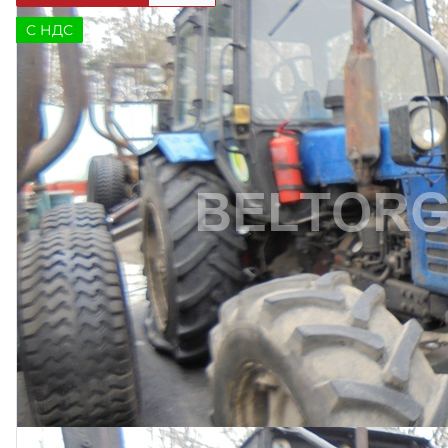
C НДС