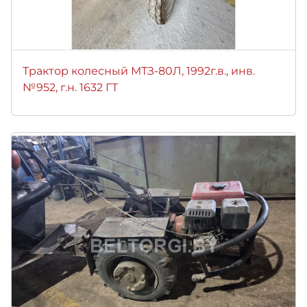
Трактор колесный МТЗ-80Л, 1992г.в., инв.
№952, г.н. 1632 ГТ