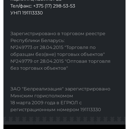
Тел/факс: +375 (17) 298-53-53
УНП 191113330
Зарегистрировано в торговом реестре
Республики Беларусь:
№249773 от 28.04.2015 "Торговля по
образцам без(вне) торговых объектов"
№249779 от 28.04.2015 "Оптовая торговля
без торговых объектов"
ЗАО "Белреализация" зарегистрировано
Минским горисполкомом
18 марта 2009 года в ЕГРЮЛ с
регистрационным номером 191113330