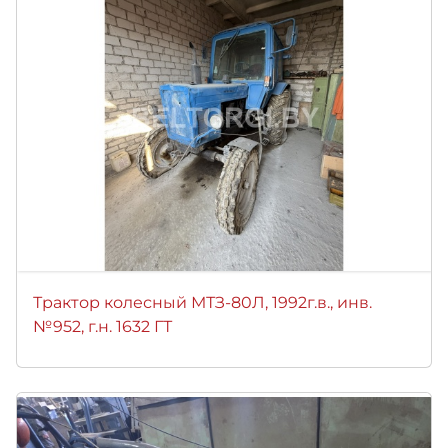
Трактор колесный МТЗ-80Л, 1992г.в., инв.
№952, г.н. 1632 ГТ