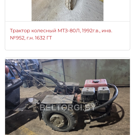
Трактор колесный МТЗ-80Л, 1992г.в., инв.
№952, г.н. 1632 ГТ