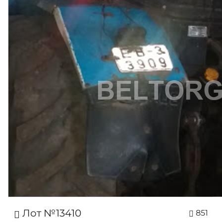
Лот №13410
851