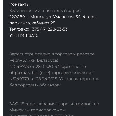
Контакты
Юридический и почтовый адрес:
220089, г. Минск, ул. Уманская, 54, 4 этаж
паркинга, кабинет 28
Тел/факс: +375 (17) 298-53-53
УНП 191113330
Зарегистрировано в торговом реестре
Республики Беларусь:
№249773 от 28.04.2015 "Торговля по
образцам без(вне) торговых объектов"
№249779 от 28.04.2015 "Оптовая торговля
без торговых объектов"
ЗАО "Белреализация" зарегистрировано
Минским горисполкомом