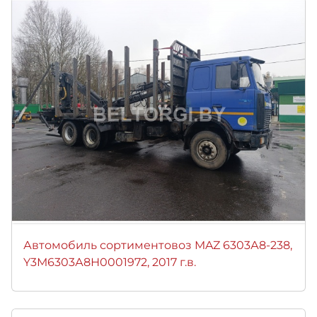
Автомобиль сортиментовоз MAZ 6303А8-238,
Y3М6303А8Н0001972, 2017 г.в.