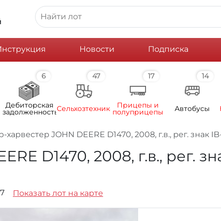
й
Инструкция
Новости
Подписка
6
47
17
14
Дебиторская
Прицепы и
Сельхозтехника
Автобусы
задолженность
полуприцепы
р-харвестер JOHN DEERE D1470, 2008, г.в., рег. знак 
E D1470, 2008, г.в., рег. зн
17
Показать лот на карте