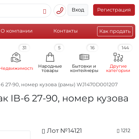
Вход
Регистрация
О компании
Контакты
Как продать
31
5
16
144
Народные
Бытовки и
Другие
Недвижимость
товары
контейнеры
категории
IB-6 27-90, номер кузова (рамы) WJ1470D001207
ак IB-6 27-90, номер кузова
Лот №14121
1212