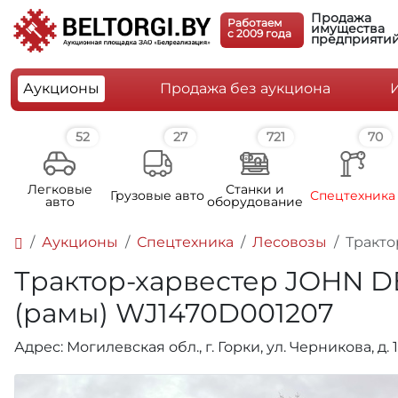
Продажа
Работаем
имущества
c 2009 года
предприяти
Аукционы
Продажа без аукциона
52
27
721
70
Легковые
Станки и
Грузовые авто
Спецтехника
авто
оборудование
Аукционы
Спецтехника
Лесовозы
Тракто
Трактор-харвестер JOHN DEER
(рамы) WJ1470D001207
Адрес: Могилевская обл., г. Горки, ул. Черникова, д. 