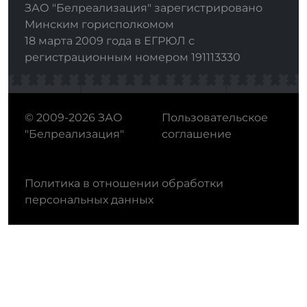
ЗАО "Белреализация" зарегистрировано
Минским горисполкомом
18 марта 2009 года в ЕГРЮЛ с
регистрационным номером 191113330
© 2009-2026 ЗАО
Пользовательское
"Белреализация"
соглашение
Политика в отношении обработки
персональных данных