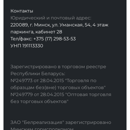
Контакты
Юридический и почтовый адрес:
220089, г. Минск, ул. Уманская, 54, 4 этаж
паркинга, кабинет 28
Тел/факс: +375 (17) 298-53-53
УНП 191113330
Зарегистрировано в торговом реестре
Республики Беларусь:
№249773 от 28.04.2015 "Торговля по
образцам без(вне) торговых объектов"
№249779 от 28.04.2015 "Оптовая торговля
без торговых объектов"
ЗАО "Белреализация" зарегистрировано
Минским горисполкомом