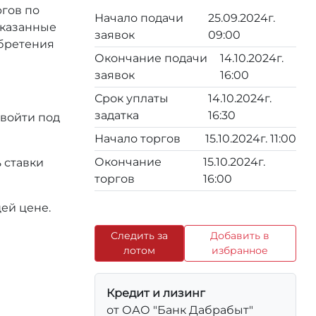
ргов по
Начало подачи
25.09.2024г.
 указанные
заявок
09:00
обретения
Окончание подачи
14.10.2024г.
заявок
16:00
Срок уплаты
14.10.2024г.
задатка
16:30
 войти под
Начало торгов
15.10.2024г. 11:00
Окончание
15.10.2024г.
 ставки
торгов
16:00
ей цене.
Следить за
Добавить в
лотом
избранное
Кредит и лизинг
от ОАО "Банк Дабрабыт"