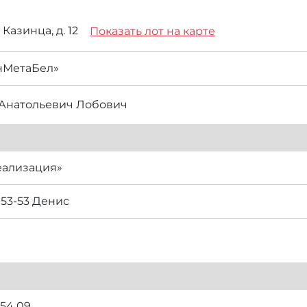
. Казинца, д. 12
Показать лот на карте
нМетаБел»
Анатольевич Лобович
еализация»
-53-53 Денис
 54 09