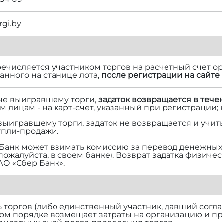
rgi.by
речисляется участником торгов на расчетный счет ор
нного на станице лота,
после регистрации на сайте 
 не выигравшему торги,
задаток возвращается в тече
м лицам - на карт-счет, указанный при регистрации;
 выигравшему торги, задаток не возвращается и учит
упли-продажи.
Банк может взимать комиссию за перевод денежных 
 пожалуйста, в своем банке). Возврат задатка физич
АО «Сбер Банк».
торгов (либо единственный участник, давший согласи
ом порядке возмещает затраты на организацию и п