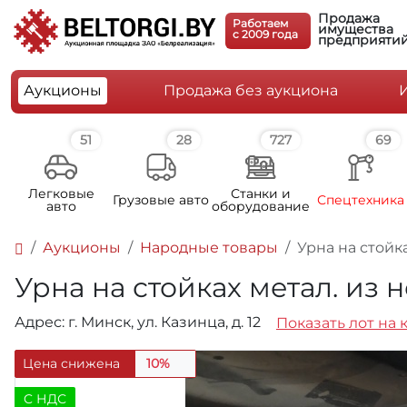
Продажа
Работаем
имущества
c 2009 года
предприяти
Аукционы
Продажа без аукциона
51
28
727
69
Легковые
Станки и
Грузовые авто
Спецтехника
авто
оборудование
Аукционы
Народные товары
Урна на стойка
Урна на стойках метал. из н
Адрес: г. Минск, ул. Казинца, д. 12
Показать лот на 
Цена снижена
10%
C НДС