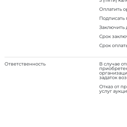
5 (пяти) к
Оплатить о
Подписать 
Заключить 
Срок заклю
Срок оплат
Ответственность
В случае о
приобретен
организаци
задаток во
Отказ от п
услуг аукци