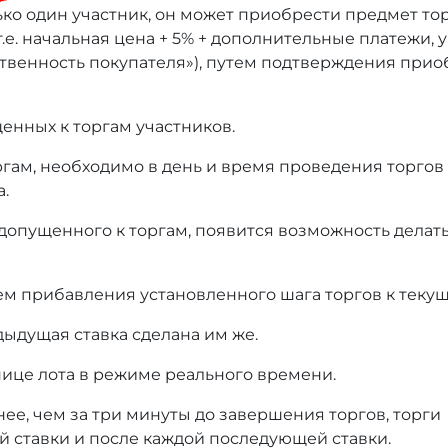
ько один участник, он может приобрести предмет то
т.е. начальная цена + 5% + дополнительные платежи,
тственность покупателя»), путем подтверждения при
енных к торгам участников.
оргам, необходимо в день и время проведения торгов
а.
 допущенного к торгам, появится возможность делать
ем прибавления установленного шага торгов к текущ
дыдущая ставка сделана им же.
нице лота в режиме реального времени.
нее, чем за три минуты до завершения торгов, торги
й ставки и после каждой последующей ставки.