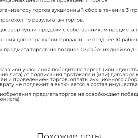
алендарных дней после проведения торгов.
рганизатору торгов аукционный сбор в течение 3 (тр
протокол по результатам торгов.
договор купли-продажи с собственником предмета т
чения договора купли-продажи: не позднее 10 рабоч
ы предмета торгов: не позднее 10 рабочих дней со д
тказа или уклонения победителя торгов (или единств
ие лота) от подписания протокола и (или) договора 
ей и проведением торгов, оплаты аукционного сбор
зврату не подлежит, а включается в состав имуществ
риобретения предмета торгов не освобождает победи
ониста).
Похожие лоты