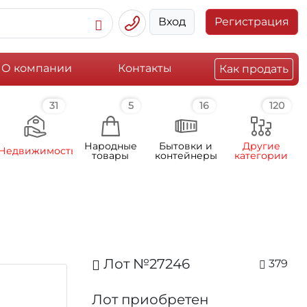
Вход
Регистрация
О компании
Контакты
Как продать
31
5
16
120
Народные
Бытовки и
Другие
Недвижимость
товары
контейнеры
категории
Лот №27246
379
Лот приобретен