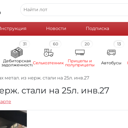
й
Инструкция
Новости
Подписка
31
60
20
13
Дебиторская
Прицепы и
Сельхозтехника
Автобусы
задолженность
полуприцепы
х метал. из нерж. стали на 25л. инв.27
ерж. стали на 25л. инв.27
карте