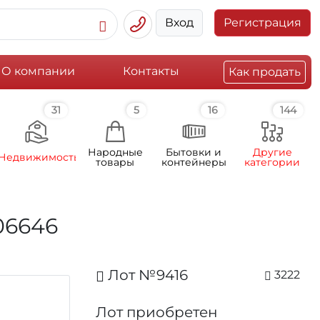
Вход
Регистрация
О компании
Контакты
Как продать
31
5
16
144
Народные
Бытовки и
Другие
Недвижимость
товары
контейнеры
категории
06646
Лот №9416
3222
Лот приобретен