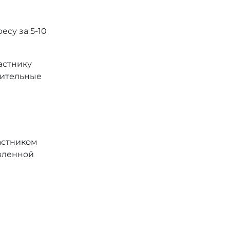
есу за 5-10
астнику
лнительные
астником
явленной