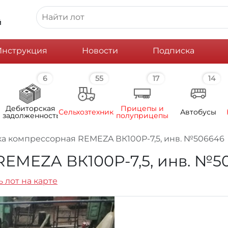
й
Инструкция
Новости
Подписка
6
55
17
14
Дебиторская
Прицепы и
Сельхозтехника
Автобусы
задолженность
полуприцепы
ка компрессорная REMEZA ВК100Р-7,5, инв. №506646
REMEZA ВК100Р-7,5, инв. №5
 лот на карте