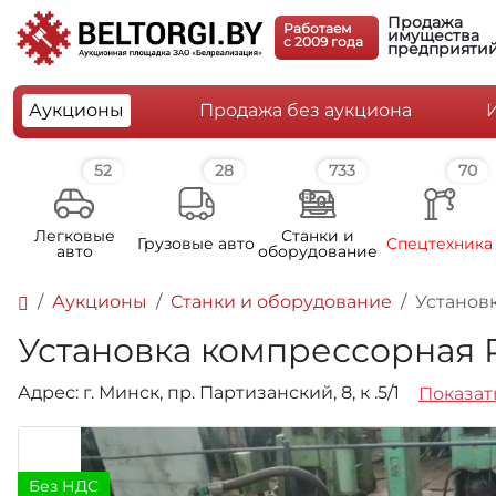
Продажа
Работаем
имущества
c 2009 года
предприяти
Аукционы
Продажа без аукциона
52
28
733
70
Легковые
Станки и
Грузовые авто
Спецтехника
авто
оборудование
Аукционы
Станки и оборудование
Установ
Установка компрессорная 
Адрес: г. Минск, пр. Партизанский, 8, к .5/1
Показать
Без НДС