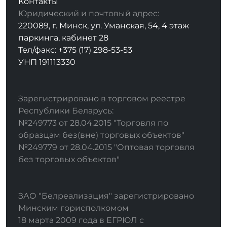
Контакты
Юридический и почтовый адрес:
220089, г. Минск, ул. Уманская, 54, 4 этаж
паркинга, кабинет 28
Тел/факс: +375 (17) 298-53-53
УНП 191113330
Зарегистрировано в торговом реестре
Республики Беларусь:
№249773 от 28.04.2015 "Торговля по
образцам без(вне) торговых объектов"
№249779 от 28.04.2015 "Оптовая торговля
без торговых объектов"
ЗАО "Белреализация" зарегистрировано
Минским горисполкомом
18 марта 2009 года в ЕГРЮЛ с