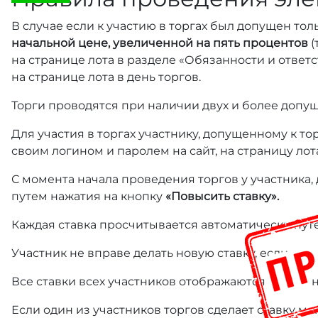
В случае если к участию в торгах был допущен тол
начальной цене, увеличенной на пять процентов
(
на странице лота в разделе «Обязанности и отве
на странице лота в день торгов.
Торги проводятся при наличии двух и более допущ
Для участия в торгах участнику, допущенному к т
своим логином и паролем на сайт, на страницу лот
С момента начала проведения торгов у участника,
путем нажатия на кнопку
«Повысить ставку».
Каждая ставка просчитывается автоматически пут
Участник не вправе делать новую ставку, если пре
Все ставки всех участников отображаются на стра
Если один из участников торгов сделает ставку ме