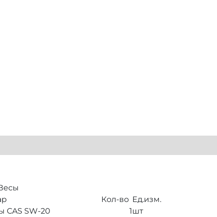
 Весы
ар
Кол-во
Ед.изм.
ы CAS SW-20
1
шт