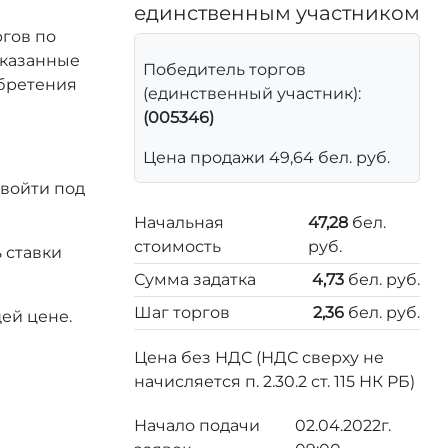
единственным участником
ргов по
 указанные
Победитель торгов
обретения
(единственный участник):
(005346)
Цена продажи 49,64 бел. руб.
 войти под
Начальная
47,28
бел.
стоимость
руб.
 ставки
Сумма задатка
4,73
бел. руб.
Шаг торгов
2,36
бел. руб.
ей цене.
Цена без НДС (НДС сверху не
начисляется п. 2.30.2 ст. 115 НК РБ)
Начало подачи
02.04.2022г.