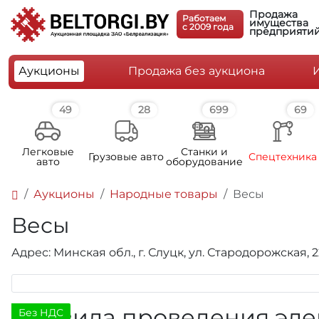
Продажа
Работаем
имущества
c 2009 года
предприяти
Аукционы
Продажа без аукциона
49
28
699
69
Легковые
Станки и
Грузовые авто
Спецтехника
авто
оборудование
Аукционы
Народные товары
Весы
Весы
Адрес: Минская обл., г. Слуцк, ул. Стародорожская, 
Правила проведения эле
Без НДС