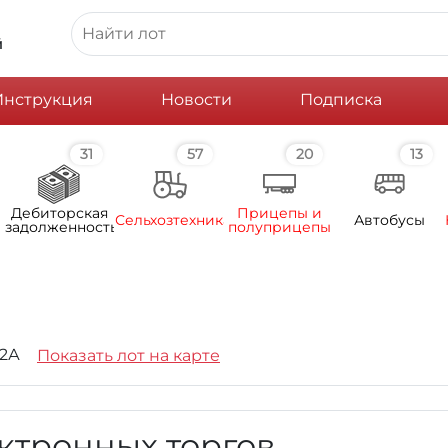
й
Инструкция
Новости
Подписка
31
57
20
13
Дебиторская
Прицепы и
Сельхозтехника
Автобусы
задолженность
полуприцепы
22А
Показать лот на карте
ктронных торгов