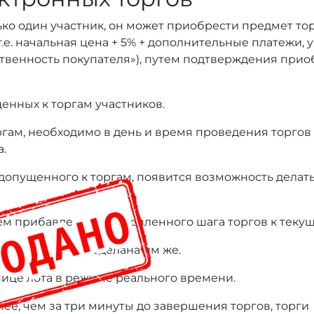
ько один участник, он может приобрести предмет то
т.е. начальная цена + 5% + дополнительные платежи,
тственность покупателя»), путем подтверждения при
енных к торгам участников.
оргам, необходимо в день и время проведения торгов
а.
 допущенного к торгам, появится возможность делать
ем прибавления установленного шага торгов к текущ
дыдущая ставка сделана им же.
нице лота в режиме реального времени.
нее, чем за три минуты до завершения торгов, торги