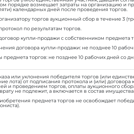
ом порядке возмещает затраты на организацию и п
(пяти) календарных дней после проведения торгов.
рганизатору торгов аукционный сбор в течение 3 (тр
протокол по результатам торгов.
договор купли-продажи с собственником предмета т
чения договора купли-продажи: не позднее 10 рабоч
ы предмета торгов: не позднее 10 рабочих дней со д
тказа или уклонения победителя торгов (или единств
ие лота) от подписания протокола и (или) договора 
ей и проведением торгов, оплаты аукционного сбор
зврату не подлежит, а включается в состав имуществ
риобретения предмета торгов не освобождает победи
ониста).