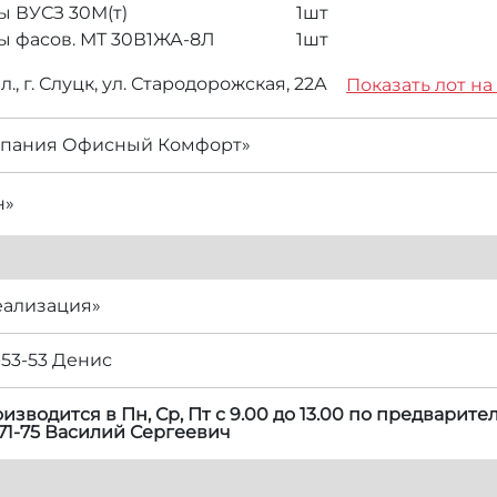
ы ВУСЗ 30М(т)
1
шт
ы фасов. МТ 30В1ЖА-8Л
1
шт
., г. Слуцк, ул. Стародорожская, 22А
Показать лот на
пания Офисный Комфорт»
н»
еализация»
-53-53 Денис
зводится в Пн, Ср, Пт с 9.00 до 13.00 по предварит
-71-75 Василий Сергеевич