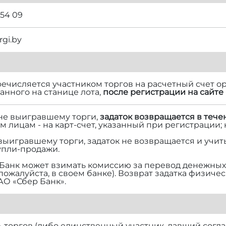
 54 09
rgi.by
речисляется участником торгов на расчетный счет ор
нного на станице лота,
после регистрации на сайте 
 не выигравшему торги,
задаток возвращается в тече
м лицам - на карт-счет, указанный при регистрации;
 выигравшему торги, задаток не возвращается и учит
упли-продажи.
Банк может взимать комиссию за перевод денежных 
 пожалуйста, в своем банке). Возврат задатка физич
АО «Сбер Банк».
торгов (либо единственный участник, давший согласи