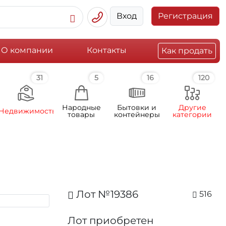
Вход
Регистрация
О компании
Контакты
Как продать
31
5
16
120
Народные
Бытовки и
Другие
Недвижимость
товары
контейнеры
категории
Лот №19386
516
Лот приобретен