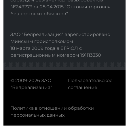
№249779 от 28.04.2015 "Оптовая торговля
без торговых объектов"
ЗАО "Белреализация" зарегистрировано
Минским горисполкомом
18 марта 2009 года в ЕГРЮЛ с
регистрационным номером 191113330
© 2009-2026 ЗАО
Пользовательское
"Белреализация"
соглашение
Политика в отношении обработки
персональных данных