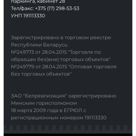
паркинга, кабинет 28
Тел/факс: +375 (17) 298-53-53
УНП 191113330
Зарегистрировано в торговом реестре
Республики Беларусь:
№249773 от 28.04.2015 "Торговля по
образцам без(вне) торговых объектов"
№249779 от 28.04.2015 "Оптовая торговля
без торговых объектов"
ЗАО "Белреализация" зарегистрировано
Минским горисполкомом
18 марта 2009 года в ЕГРЮЛ с
регистрационным номером 191113330