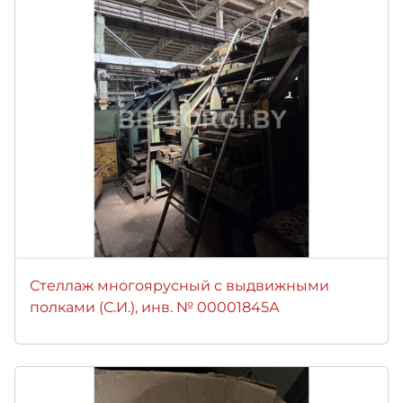
Стеллаж многоярусный с выдвижными
полками (С.И.), инв. № 00001845А