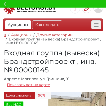
Аукционы
Как продать
Аукционы
Другие категории
Входная группа (вывеска) Брандстройпроект ,
инв.№:00000145
Входная группа (вывеска)
Брандстройпроект , инв.
№:00000145
Адрес: г. Могилев, ул. Гришина, 91
Показать лот на карте
Цена снижена
90%
Без НДС