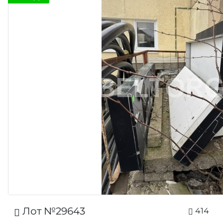
Лот №29643
414