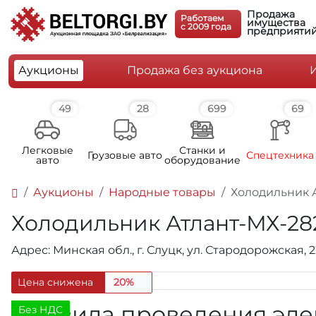
Продажа
Работаем
имущества
c 2009 года
предприяти
Аукционы
Продажа без аукциона
49
28
699
69
Легковые
Станки и
Грузовые авто
Спецтехника
авто
оборудование
Аукционы
Народные товары
Холодильник А
Холодильник Атлант-МХ-282
Адрес: Минская обл., г. Слуцк, ул. Стародорожская, 
Цена снижена
20%
Правила проведения эле
Без НДС