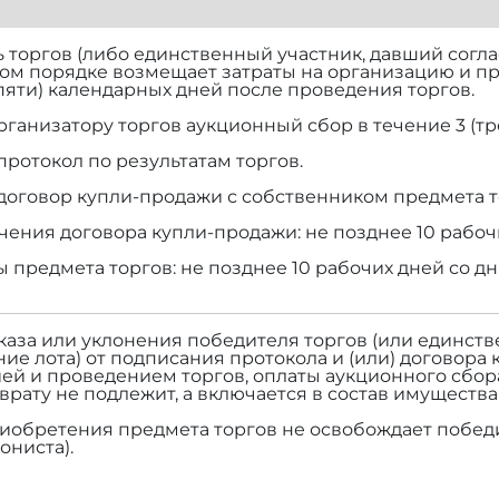
торгов (либо единственный участник, давший согласи
ом порядке возмещает затраты на организацию и п
(пяти) календарных дней после проведения торгов.
рганизатору торгов аукционный сбор в течение 3 (тр
протокол по результатам торгов.
договор купли-продажи с собственником предмета т
чения договора купли-продажи: не позднее 10 рабоч
ы предмета торгов: не позднее 10 рабочих дней со д
тказа или уклонения победителя торгов (или единств
ие лота) от подписания протокола и (или) договора 
ей и проведением торгов, оплаты аукционного сбор
зврату не подлежит, а включается в состав имуществ
риобретения предмета торгов не освобождает победи
ониста).