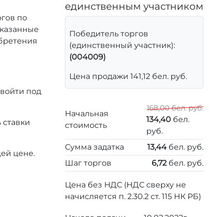
единственным участником
ргов по
 указанные
Победитель торгов
обретения
(единственный участник):
(004009)
Цена продажи 141,12 бел. руб.
 войти под
168,00 бел. руб.
Начальная
134,40
бел.
 ставки
стоимость
руб.
Сумма задатка
13,44
бел. руб.
ей цене.
Шаг торгов
6,72
бел. руб.
Цена без НДС (НДС сверху не
начисляется п. 2.30.2 ст. 115 НК РБ)