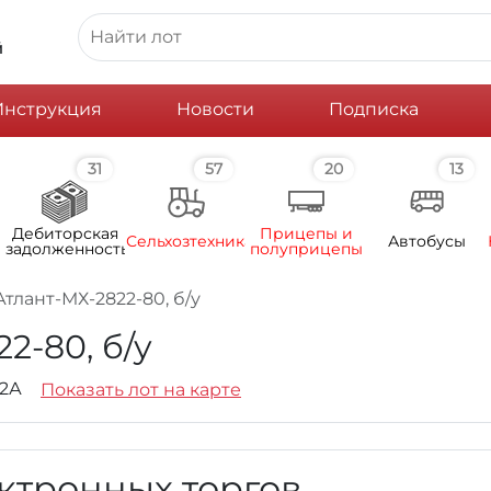
й
Инструкция
Новости
Подписка
31
57
20
13
Дебиторская
Прицепы и
Сельхозтехника
Автобусы
задолженность
полуприцепы
тлант-МХ-2822-80, б/у
2-80, б/у
22А
Показать лот на карте
ктронных торгов