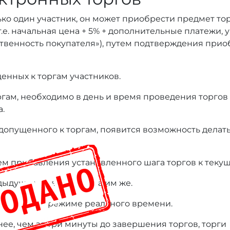
ько один участник, он может приобрести предмет то
т.е. начальная цена + 5% + дополнительные платежи,
тственность покупателя»), путем подтверждения при
енных к торгам участников.
оргам, необходимо в день и время проведения торгов
а.
 допущенного к торгам, появится возможность делать
ем прибавления установленного шага торгов к текущ
дыдущая ставка сделана им же.
нице лота в режиме реального времени.
нее, чем за три минуты до завершения торгов, торги