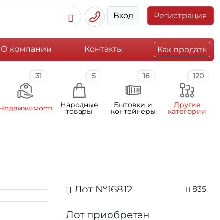
Вход
Регистрация
О компании
Контакты
Как продать
31
5
16
120
Народные
Бытовки и
Другие
Недвижимость
товары
контейнеры
категории
Лот №16812
835
Лот приобретен