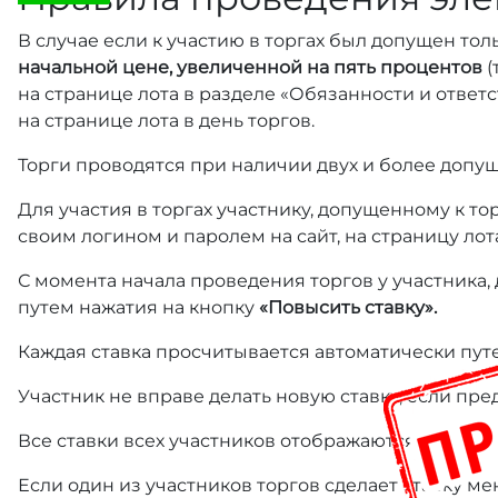
В случае если к участию в торгах был допущен тол
начальной цене, увеличенной на пять процентов
(
на странице лота в разделе «Обязанности и отве
на странице лота в день торгов.
Торги проводятся при наличии двух и более допущ
Для участия в торгах участнику, допущенному к т
своим логином и паролем на сайт, на страницу лот
С момента начала проведения торгов у участника,
путем нажатия на кнопку
«Повысить ставку».
Каждая ставка просчитывается автоматически пут
Участник не вправе делать новую ставку, если пре
Все ставки всех участников отображаются на стра
Если один из участников торгов сделает ставку ме