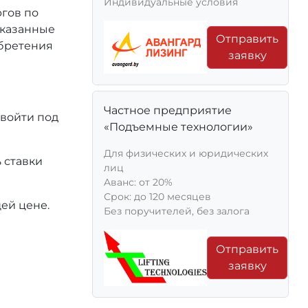
Индивидуальные условия
ргов по
 указанные
Отправить
обретения
заявку
Частное предприятие
 войти под
«Подъемные технологии»
Для физических и юридических
 ставки
лиц
Aванс: от 20%
Срок: до 120 месяцев
ей цене.
Без поручителей, без залога
Отправить
заявку