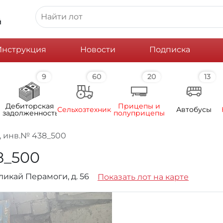
й
Инструкция
Новости
Подписка
9
60
20
13
Дебиторская
Прицепы и
Сельхозтехника
Автобусы
задолженность
полуприцепы
, инв.№ 438_500
8_500
яликай Перамоги, д. 56
Показать лот на карте