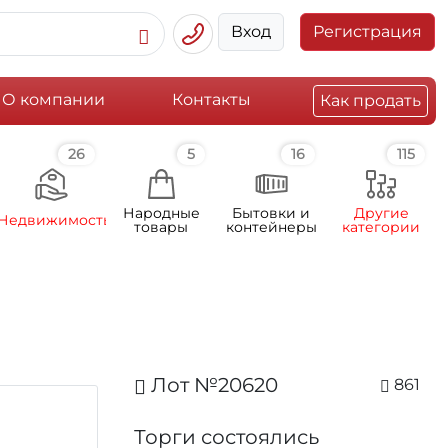
Вход
Регистрация
О компании
Контакты
Как продать
26
5
16
115
Народные
Бытовки и
Другие
Недвижимость
товары
контейнеры
категории
Лот №20620
861
Торги состоялись