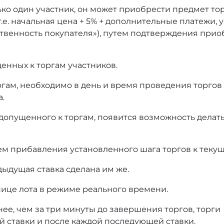
ько один участник, он может приобрести предмет то
т.е. начальная цена + 5% + дополнительные платежи,
тственность покупателя»), путем подтверждения при
енных к торгам участников.
оргам, необходимо в день и время проведения торгов
а.
 допущенного к торгам, появится возможность делать
ем прибавления установленного шага торгов к текущ
дыдущая ставка сделана им же.
нице лота в режиме реального времени.
нее, чем за три минуты до завершения торгов, торги
й ставки и после каждой последующей ставки.