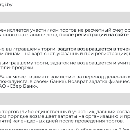
rgi.by
речисляется участником торгов на расчетный счет ор
нного на станице лота,
после регистрации на сайте 
 не выигравшему торги,
задаток возвращается в тече
м лицам - на карт-счет, указанный при регистрации;
 выигравшему торги, задаток не возвращается и учит
упли-продажи.
Банк может взимать комиссию за перевод денежных 
 пожалуйста, в своем банке). Возврат задатка физич
АО «Сбер Банк».
торгов (либо единственный участник, давший согласи
ом порядке возмещает затраты на организацию и п
(пяти) календарных дней после проведения торгов.