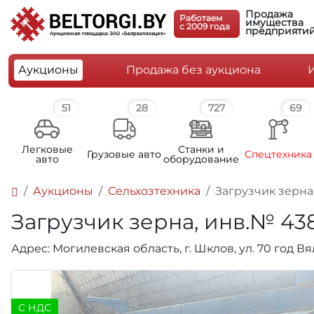
Продажа
Работаем
имущества
c 2009 года
предприяти
Аукционы
Продажа без аукциона
51
28
727
69
Легковые
Станки и
Грузовые авто
Спецтехника
авто
оборудование
Аукционы
Сельхозтехника
Загрузчик зерна
Загрузчик зерна, инв.№ 43
Адрес: Могилевская область, г. Шклов, ул. 70 год В
C НДС