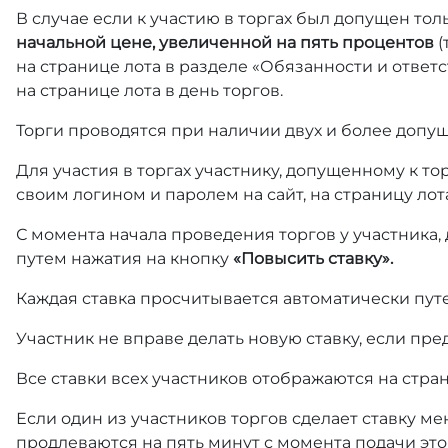
В случае если к участию в торгах был допущен тол
начальной цене, увеличенной на пять процентов
(
на странице лота в разделе «Обязанности и отве
на странице лота в день торгов.
Торги проводятся при наличии двух и более допущ
Для участия в торгах участнику, допущенному к т
своим логином и паролем на сайт, на страницу лот
С момента начала проведения торгов у участника,
путем нажатия на кнопку
«Повысить ставку».
Каждая ставка просчитывается автоматически пут
Участник не вправе делать новую ставку, если пре
Все ставки всех участников отображаются на стра
Если один из участников торгов сделает ставку ме
продлеваются на пять минут с момента подачи это