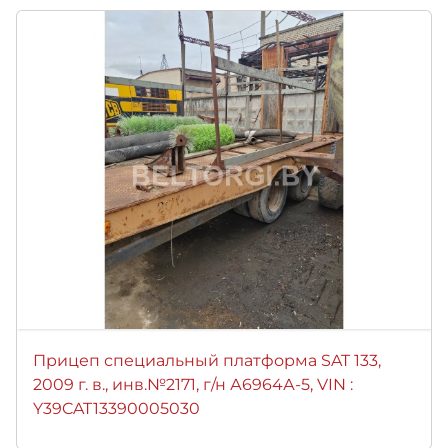
Прицеп специальный платформа SAT 133,
2009 г. в., инв.№2171, г/н А6964А-5, VIN :
Y39CAT13390005030