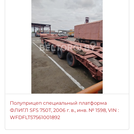
Полуприцеп специальный платформа
ФЛИГЛ SFS 750T, 2006 г. в., инв. № 1598, VIN :
WFDFLT57561001892