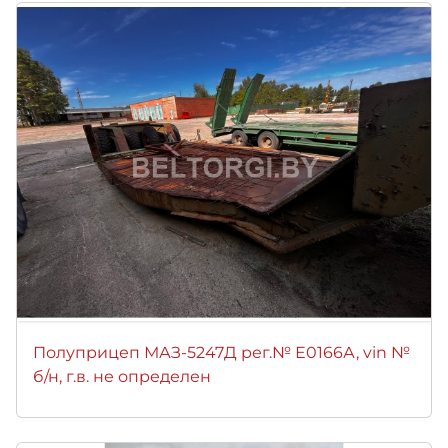
Полуприцеп МАЗ-5247Д рег.№ Е0166А, vin №
б/н, г.в. не определен