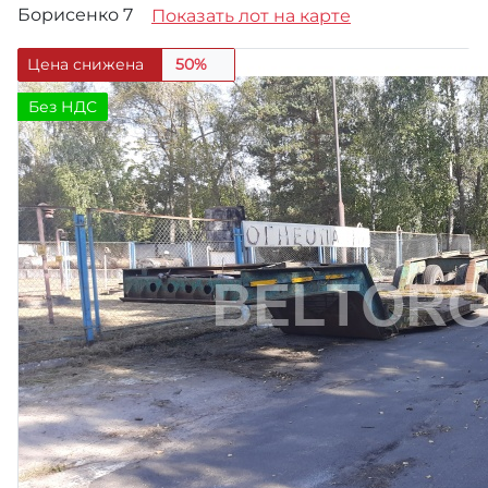
Борисенко 7
Показать лот на карте
Цена снижена
50%
Без НДС