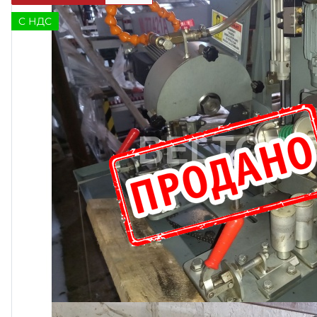
C НДС