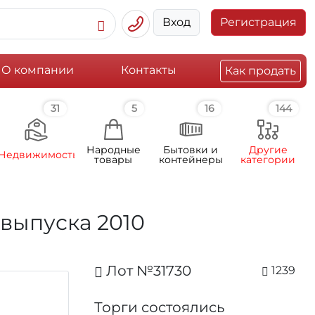
Вход
Регистрация
О компании
Контакты
Как продать
31
5
16
144
Народные
Бытовки и
Другие
Недвижимость
товары
контейнеры
категории
выпуска 2010
Лот №31730
1239
Торги состоялись