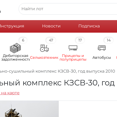
й
Инструкция
Новости
Подписка
6
47
17
14
Дебиторская
Прицепы и
Сельхозтехника
Автобусы
задолженность
полуприцепы
но-сушильный комплекс КЗСВ-30, год выпуска 2010
ный комплекс КЗСВ-30, год 
 на карте