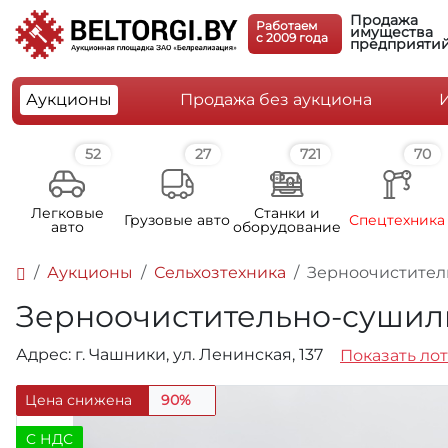
Продажа
Работаем
имущества
c 2009 года
предприяти
Аукционы
Продажа без аукциона
52
27
721
70
Легковые
Станки и
Грузовые авто
Спецтехника
авто
оборудование
Аукционы
Сельхозтехника
Зерноочиститель
Зерноочистительно-сушиль
Адрес: г. Чашники, ул. Ленинская, 137
Показать лот
Цена снижена
90%
C НДС