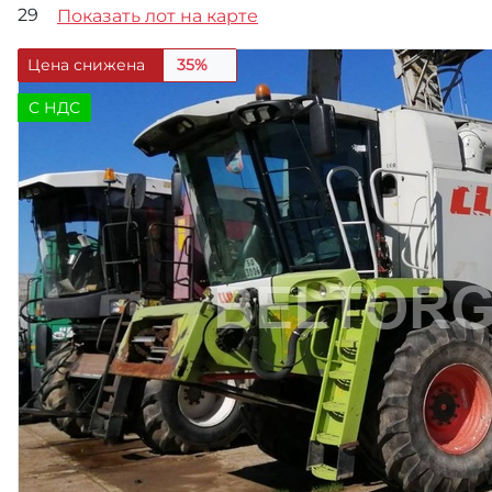
29
Показать лот на карте
Цена снижена
35%
C НДС