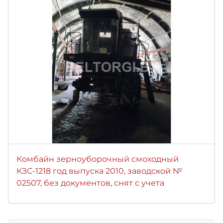
Комбайн зерноуборочный смоходный
КЗС-1218 год выпуска 2010, заводской №
02507, без документов, снят с учета