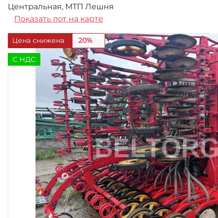
Центральная, МТП Лешня
Показать лот на карте
Цена снижена
20%
C НДС