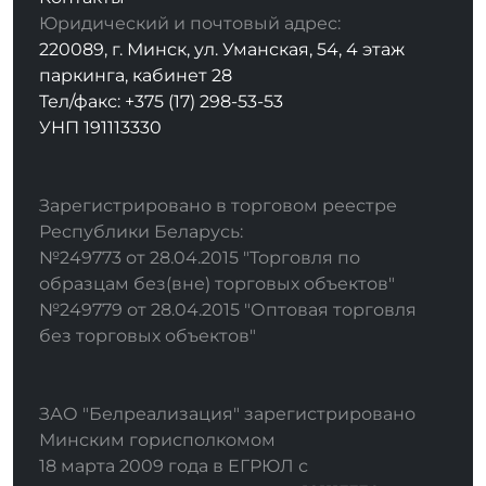
Юридический и почтовый адрес:
220089, г. Минск, ул. Уманская, 54, 4 этаж
паркинга, кабинет 28
Тел/факс: +375 (17) 298-53-53
УНП 191113330
Зарегистрировано в торговом реестре
Республики Беларусь:
№249773 от 28.04.2015 "Торговля по
образцам без(вне) торговых объектов"
№249779 от 28.04.2015 "Оптовая торговля
без торговых объектов"
ЗАО "Белреализация" зарегистрировано
Минским горисполкомом
18 марта 2009 года в ЕГРЮЛ с