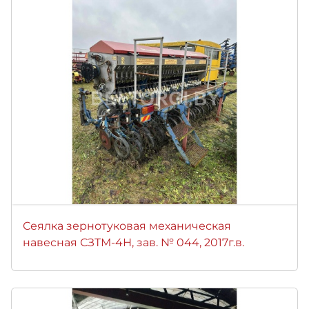
Сеялка зернотуковая механическая
навесная СЗТМ-4Н, зав. № 044, 2017г.в.