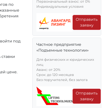
Первоначальный взнос: от 0%
ргов по
Индивидуальные условия
 указанные
обретения
Отправить
заявку
 войти под
Частное предприятие
«Подъемные технологии»
 ставки
Для физических и юридических
лиц
Aванс: от 20%
ей цене.
Срок: до 120 месяцев
Без поручителей, без залога
Отправить
заявку