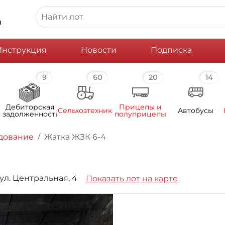
й
Инструкция
Новости
Подписка
9
60
20
14
Дебиторская
Прицепы и
Сельхозтехника
Автобусы
задолженность
полуприцепы
дование
Жатка ЖЗК 6-4
 ул. Центральная, 4
Показать лот на карте