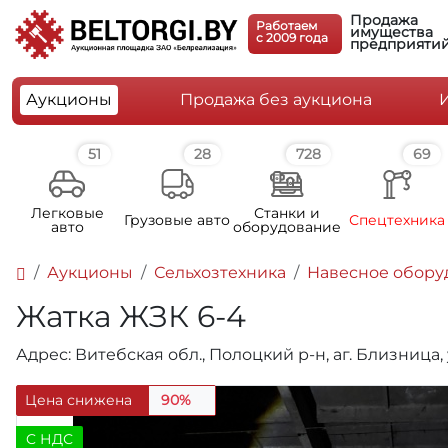
Продажа
Работаем
имущества
c 2009 года
предприяти
Аукционы
Продажа без аукциона
51
28
728
69
Легковые
Станки и
Грузовые авто
Спецтехника
авто
оборудование
Аукционы
Сельхозтехника
Навесное обору
Жатка ЖЗК 6-4
Адрес: Витебская обл., Полоцкий р-н, аг. Близница,
Цена снижена
90%
C НДС