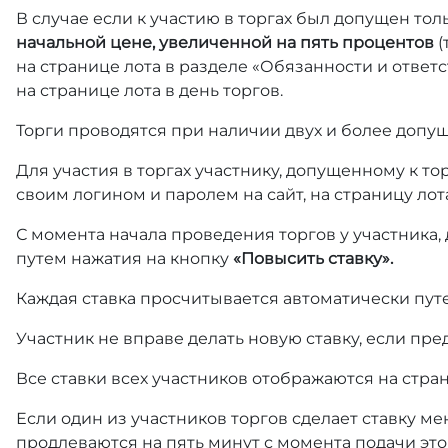
В случае если к участию в торгах был допущен тол
начальной цене, увеличенной на пять процентов
(
на странице лота в разделе «Обязанности и отве
на странице лота в день торгов.
Торги проводятся при наличии двух и более допущ
Для участия в торгах участнику, допущенному к т
своим логином и паролем на сайт, на страницу лот
С момента начала проведения торгов у участника,
путем нажатия на кнопку
«Повысить ставку».
Каждая ставка просчитывается автоматически пут
Участник не вправе делать новую ставку, если пре
Все ставки всех участников отображаются на стра
Если один из участников торгов сделает ставку ме
продлеваются на пять минут с момента подачи это