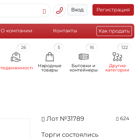
Вход
Регистрация
О компании
Контакты
Как продать
26
5
16
122
Народные
Бытовки и
Другие
Недвижимость
товары
контейнеры
категории
Лот №31789
624
Торги состоялись