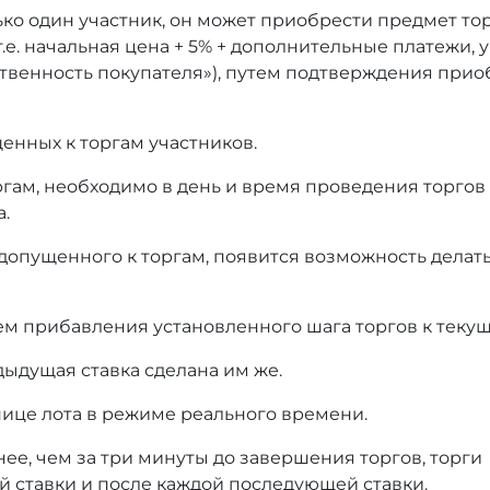
ько один участник, он может приобрести предмет то
т.е. начальная цена + 5% + дополнительные платежи,
тственность покупателя»), путем подтверждения при
енных к торгам участников.
оргам, необходимо в день и время проведения торгов
а.
 допущенного к торгам, появится возможность делать
ем прибавления установленного шага торгов к текущ
дыдущая ставка сделана им же.
нице лота в режиме реального времени.
нее, чем за три минуты до завершения торгов, торги
й ставки и после каждой последующей ставки.