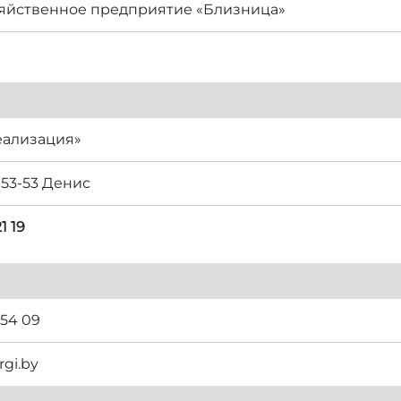
яйственное предприятие «Близница»
еализация»
-53-53 Денис
1 19
 54 09
rgi.by