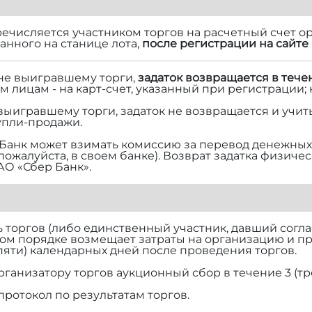
речисляется участником торгов на расчетный счет ор
нного на станице лота,
после регистрации на сайте 
 не выигравшему торги,
задаток возвращается в тече
м лицам - на карт-счет, указанный при регистрации;
 выигравшему торги, задаток не возвращается и учит
упли-продажи.
Банк может взимать комиссию за перевод денежных 
 пожалуйста, в своем банке). Возврат задатка физич
АО «Сбер Банк».
торгов (либо единственный участник, давший согласи
ом порядке возмещает затраты на организацию и п
(пяти) календарных дней после проведения торгов.
рганизатору торгов аукционный сбор в течение 3 (тр
протокол по результатам торгов.