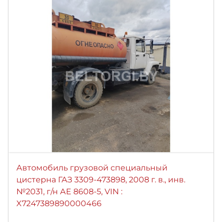
Автомобиль грузовой специальный
цистерна ГАЗ 3309-473898, 2008 г. в., инв.
№2031, г/н АЕ 8608-5, VIN :
X7247389890000466