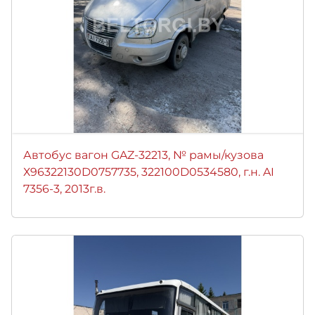
Автобус вагон GAZ-32213, № рамы/кузова
Х96322130D0757735, 322100D0534580, г.н. AI
7356-3, 2013г.в.