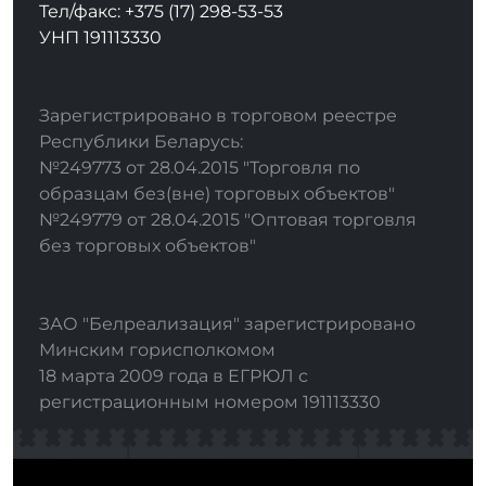
Тел/факс: +375 (17) 298-53-53
УНП 191113330
Зарегистрировано в торговом реестре
Республики Беларусь:
№249773 от 28.04.2015 "Торговля по
образцам без(вне) торговых объектов"
№249779 от 28.04.2015 "Оптовая торговля
без торговых объектов"
ЗАО "Белреализация" зарегистрировано
Минским горисполкомом
18 марта 2009 года в ЕГРЮЛ с
регистрационным номером 191113330