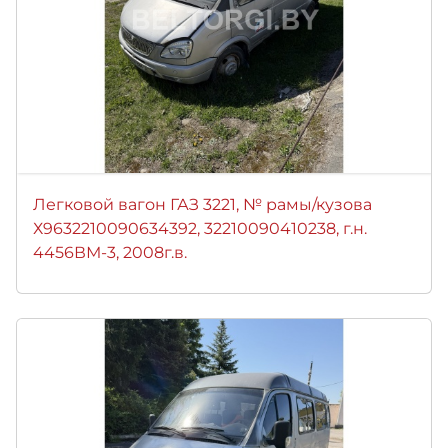
Легковой вагон ГАЗ 3221, № рамы/кузова
Х9632210090634392, 32210090410238, г.н.
4456ВМ-3, 2008г.в.