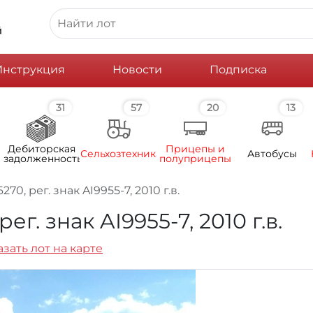
й
Инструкция
Новости
Подписка
31
57
20
13
Дебиторская
Прицепы и
Сельхозтехника
Автобусы
задолженность
полуприцепы
0, рег. знак AI9955-7, 2010 г.в.
г. знак AI9955-7, 2010 г.в.
зать лот на карте