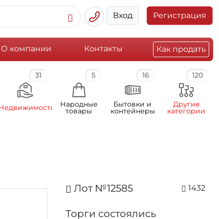
Вход
Регистрация
О компании
Контакты
Как продать
31
5
16
120
Народные
Бытовки и
Другие
Недвижимость
товары
контейнеры
категории
Лот №12585
1432
Торги состоялись