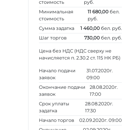
стоимость
руб.
Минимальная
11 680,00
бел.
стоимость
руб.
Сумма задатка
1 460,00
бел. руб.
Шаг торгов
730,00
бел. руб.
Цена без НДС (НДС сверху не
начисляется п. 2.30.2 ст. 115 НК РБ)
Начало подачи
31.07.2020г.
заявок
09:00
Окончание подачи
28.08.2020г.
заявок
17:00
Срок уплаты
28.08.2020г.
задатка
17:30
Начало торгов
02.09.2020г. 09:00
Окончание
02.09.2020г.