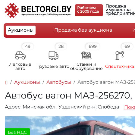
Продажа
Работаем
имущества
c 2009 года
предприяти
Аукционы
Продажа без аукциона
49
28
699
69
Легковые
Станки и
Грузовые авто
Спецтехника
авто
оборудование
Аукционы
Автобусы
Автобус вагон МАЗ-25627
Автобус вагон МАЗ-256270, ре
Адрес: Минская обл., Узденский р-н, Слобода
Пока
Без НДС