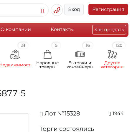
Вход
Регистрация
О компании
Контакты
Как продать
31
5
16
120
Народные
Бытовки и
Другие
Недвижимость
товары
контейнеры
категории
6877-5
Лот №15328
1944
Торги состоялись