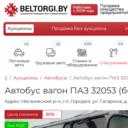
Продажа
Работаем
имущества
c 2009 года
предприяти
Аукционы
Продажа без аукциона
49
28
699
69
Легковые
Станки и
Грузовые авто
Спецтехника
авто
оборудование
Аукционы
Автобусы
Автобус вагон ПАЗ 32053
Автобус вагон ПАЗ 32053 (бен
Адрес: Несвижский р-н, г.п. Городея, ул. Гагарина, д.
Цена снижена
80%
Без НДС