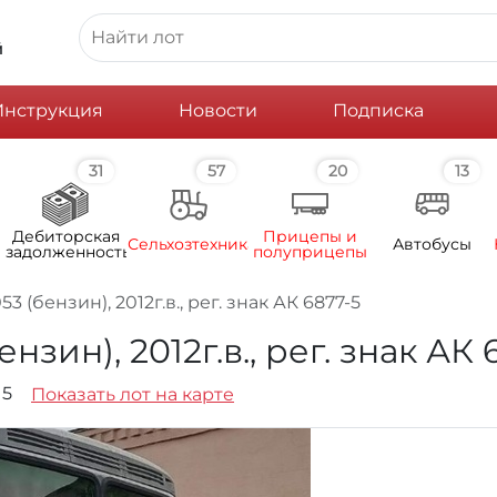
й
Инструкция
Новости
Подписка
31
57
20
13
Дебиторская
Прицепы и
Сельхозтехника
Автобусы
задолженность
полуприцепы
 (бензин), 2012г.в., рег. знак АК 6877-5
зин), 2012г.в., рег. знак АК 
 5
Показать лот на карте